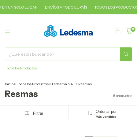
EN UN SOLO LUGAR
ENVÍOS A TODO EL PAÍS
TODOS LOS PRODUCTOS 
0
Todos los Productos
Inicio
>
Todos los Productos
>
Ledesma NAT
>
Resmas
Resmas
6 productos
Ordenar por:
Filtrar
Más vendidos