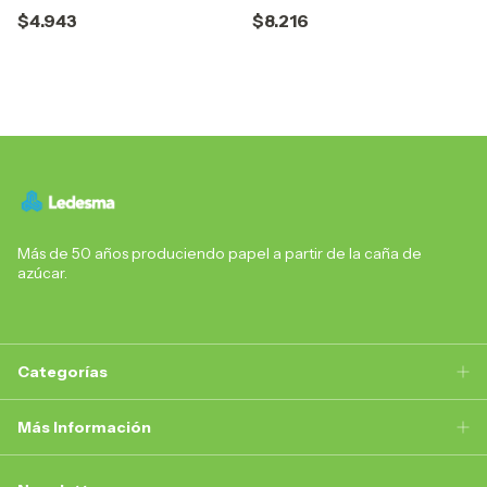
C: 105015
DE AZÚCAR C:104391
$4.943
$8.216
Más de 50 años produciendo papel a partir de la caña de
azúcar.
Categorías
Más Información