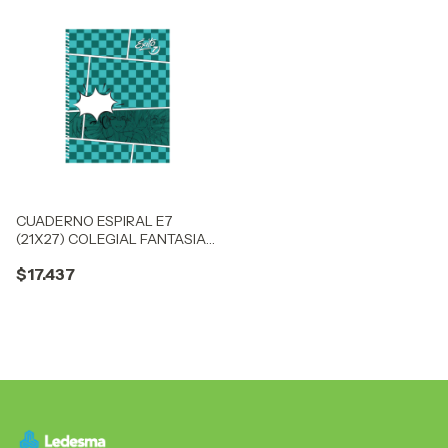
CUADERNO ESPIRAL E7
(21X27) COLEGIAL FANTASIA
AZUL/AMLLO 60 HOJAS RAYA,
$17.437
100 G/M2 - C: 100790