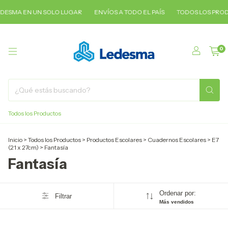
DESMA EN UN SOLO LUGAR
ENVÍOS A TODO EL PAÍS
TODOS LOS PROD
0
Todos los Productos
Inicio
>
Todos los Productos
>
Productos Escolares
>
Cuadernos Escolares
>
E7
(21 x 27cm)
>
Fantasía
Fantasía
Ordenar por:
Filtrar
Más vendidos